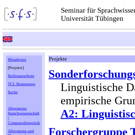
Seminar für Sprachwisse
Universität Tübingen
Projekte
Mitarbeiter
[Projekte]
Sonderforschungs
Stellenangebote
Linguistische D
TCL Homepages
Suche
empirische Gru
Allgemeine
A2: Linguistis
Sprachwissenschaft
/
Computerlinguistik
Forschergruppe T
Allgemeine und