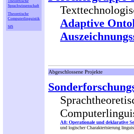
Theoretische
Sprachwissenschaft
Texttechnologi
Theoretische
Computerlinguistik
Adaptive Ontol
SfS
Auszeichnungs
Abgeschlossene Projekte
Sonderforschungs
Sprachtheoretis
Computerlingui
A8: Operationale und deklarative 
und logischer Charakterisierung linguis