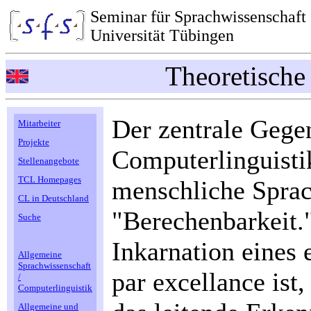
Seminar für Sprachwissenschaft
Universität Tübingen
Theoretische
Der zentrale Gege
Mitarbeiter
Projekte
Computerlinguistik
Stellenangebote
TCL Homepages
menschliche Sprac
CL in Deutschland
"Berechenbarkeit.
Suche
Inkarnation eines
Allgemeine
Sprachwissenschaft
par excellance ist
/
Computerlinguistik
Allgemeine und