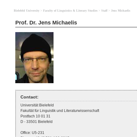
Bielefeld University
>
Faculty of Linguistics & Literary Studies
>
Staff
>
Jens Michaelis
Prof. Dr. Jens Michaelis
Contact:
Universität Bielefeld
Fakultät für Linguistik und Literaturwissenschaft
Postfach 10 01 31
D - 33501 Bielefeld
Office: U5-231