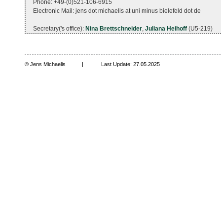
Phone: +49-(0)521-106-6915
Electronic Mail: jens dot michaelis at uni minus bielefeld dot de
Secretary('s office):
Nina Brettschneider
,
Juliana Heihoff
(U5-219)
© Jens Michaelis
|
Last Update: 27.05.2025