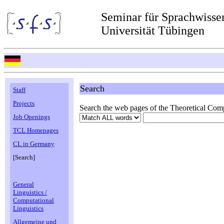
Seminar für Sprachwisse
Universität Tübingen
Search
Staff
Projects
Search the web pages of the Theoretical Comp
Job Openings
TCL Homepages
CL in Germany
[Search]
General
Linguistics /
Computational
Linguistics
Allgemeine und