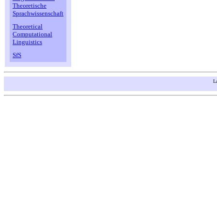
Theoretische
Sprachwissenschaft
Theoretical
Computational
Linguistics
SfS
L